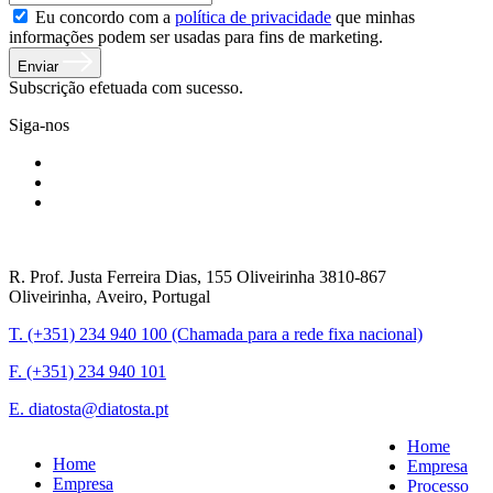
Eu concordo com a
política de privacidade
que minhas
informações podem ser usadas para fins de marketing.
Enviar
Subscrição efetuada com sucesso.
Siga-nos
R. Prof. Justa Ferreira Dias, 155 Oliveirinha 3810-867
Oliveirinha, Aveiro, Portugal
T. (+351) 234 940 100 (Chamada para a rede fixa nacional)
F. (+351) 234 940 101
E. diatosta@diatosta.pt
Home
Home
Empresa
Empresa
Processo